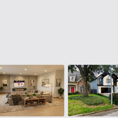
ценности.
Просторная планировка
4 309 кв. футов жилой площади: 5 спален, кабинет,
кинотеатр, игровая, винная комната и отдельные
зоны отдыха.
Продуманный дизайн
Открытая кухня, высокие потолки, естественный
свет и плавный переход между интерьером и
экстерьером.
Премиальное качество
Высококачественные материалы, современные
инженерные системы и энергоэффективные
решения.