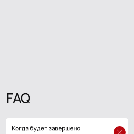
О нас
Новости
Контакты
+1 (512) 203-6495
Связаться с нами
Политика
Сделано
конфиденциальности
в Circle Studio
Когда будет завершено